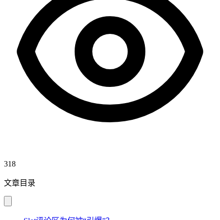
318
文章目录