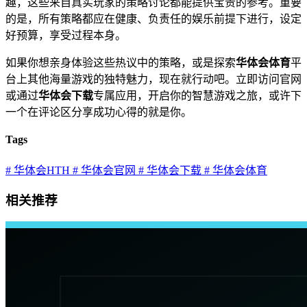
趣，这些来自真实玩家的策略讨论都能提供宝贵的参考。重要
的是，所有策略都应在健康、负责任的娱乐前提下进行，设定
好预算，享受过程本身。
如果你想亲身体验这些热议中的策略，或是探索
华体会体育
平
台上其他海量游戏的独特魅力，现在就行动吧。立即访问官网
或通过
华体会下载
专属应用，开启你的智慧游戏之旅，或许下
一个在评论区分享成功心得的就是你。
Tags
# 华体会HTH
# 华体会官网
# 华体会下载
# 华体会体育
相关推荐