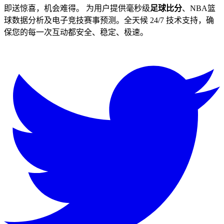
即送惊喜，机会难得。 为用户提供毫秒级
足球比分
、NBA篮
球数据分析及电子竞技赛事预测。全天候 24/7 技术支持，确
保您的每一次互动都安全、稳定、极速。