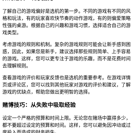
了解自己的游戏偏好是选机的第一步。不同的游戏有不同的风
格和玩法，有的玩家喜欢快节奏的动作游戏，有的则偏爱策略
性强的桌游。根据自己的兴趣和游戏习惯，选择适合自己的游
戏类型。
考虑游戏的规则和机制。复杂的游戏规则可能会让新手感到困
惑，因此，如果您是新手，建议选择那些规则简单、上手容易
的游戏。这样，您可以更专注于游戏的乐趣，而不是花费时间
去理解规则。
查看游戏的评价和玩家反馈也是选机的重要参考。在游戏详情
页或评论区，您可以找到其他玩家对游戏的评价和建议，了解
游戏的优缺点，帮助您做出更明智的选择。
赌博技巧：从失败中吸取经验
设定一个严格的预算和时间上限。无论您在赌场中赢得多少，
都不要超过设定的预算和时间。这样，您可以避免因冲动或过
度投入而造成的财务损失。