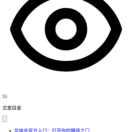
55
文章目录
华体会官方入口：打开你的赌场之门