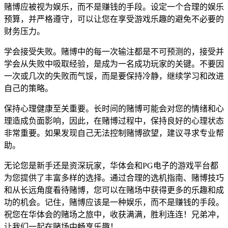
赌博应被视为娱乐，而不是赚钱的手段。设定一个合理的娱乐
预算，并严格遵守，可以让您在享受游戏乐趣的避免不必要的
财务压力。
学会接受失败。赌博中的每一次输注都是不可预测的，接受并
学会从失败中吸取经验，是成为一名成功玩家的关键。不要因
一次或几次的失败而气馁，而是要保持冷静，继续学习和改进
自己的策略。
保持心理健康至关重要。长时间的赌博可能会对您的情绪和心
理造成负面影响，因此，在赌博过程中，保持良好的心理状态
非常重要。如果发现自己无法控制赌博欲望，建议寻求专业帮
助。
无论您是新手还是资深玩家，华体会和PG电子的游戏平台都
为您提供了丰富多样的选择。通过合理的选机指南、赌博技巧
和从长远角度看待赌博，您可以在赌场中获得更多的乐趣和成
功的机会。记住，赌博应该是一种娱乐，而不是赚钱的手段。
祝您在华体会的赌场之旅中，收获满满，胜利连连！兄弟冲，
让我们一起在赌场中畅享乐趣！