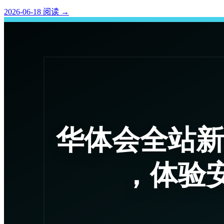
2026-06-18
阅读
→