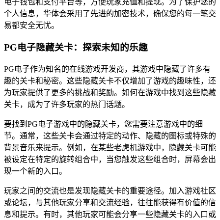
电子钱包和支付平台等，方便玩家充值和提现。为了保护您的
个人信息，华体会采用了先进的加密技术，确保您的每一笔交
易都安全无忧。
PG电子隐藏关卡：探索未知的乐趣
PG电子作为知名的在线游戏开发商，其游戏中隐藏了许多有
趣的关卡和秘密。这些隐藏关卡不仅增加了游戏的趣味性，还
为玩家提供了更多的挑战和奖励。如何在游戏中找到这些隐藏
关卡，成为了许多玩家的热门话题。
要找到PG电子游戏中的隐藏关卡，您需要注意游戏中的细
节。通常，这些关卡会通过特定的动作、隐藏的图标或特殊的
背景音乐来提示。例如，在某些老虎机游戏中，隐藏关卡可能
被设定在特定的旋转组合中，当您触发这些组合时，屏幕会出
现一个新的入口。
玩家之间的交流也是发现隐藏关卡的重要途径。加入游戏社区
或论坛，与其他玩家分享和交流经验，往往能获得有价值的信
息和提示。有时，其他玩家可能会分享一些隐藏关卡的入口或