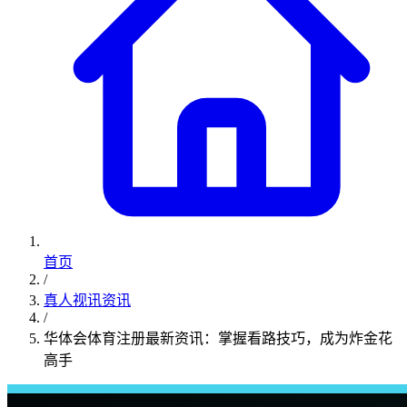
首页
/
真人视讯资讯
/
华体会体育注册最新资讯：掌握看路技巧，成为炸金花
高手