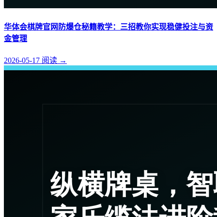
华体会棋牌官网防爆仓秘籍教学：三招教你实现稳健投注与资
金管理
2026-05-17
阅读
→