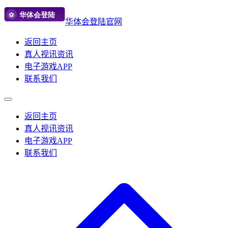
华体会登陆官网
返回主页
真人视讯资讯
电子游戏APP
联系我们
返回主页
真人视讯资讯
电子游戏APP
联系我们