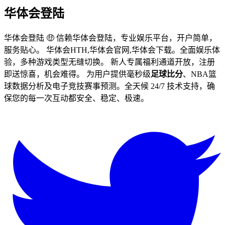
华体会登陆
华体会登陆 🤑 信赖华体会登陆，专业娱乐平台，开户简单，
服务贴心。 华体会HTH,华体会官网,华体会下载。全面娱乐体
验，多种游戏类型无缝切换。 新人专属福利通道开放，注册
即送惊喜，机会难得。 为用户提供毫秒级
足球比分
、NBA篮
球数据分析及电子竞技赛事预测。全天候 24/7 技术支持，确
保您的每一次互动都安全、稳定、极速。