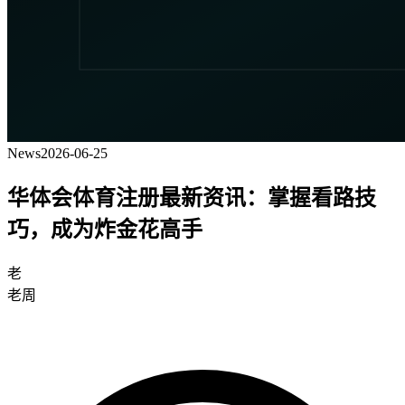
News
2026-06-25
华体会体育注册最新资讯：掌握看路技
巧，成为炸金花高手
老
老周