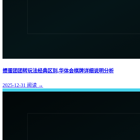
掼蛋团团转玩法经典区别,华体会棋牌详细说明分析
2025-12-31
阅读
→