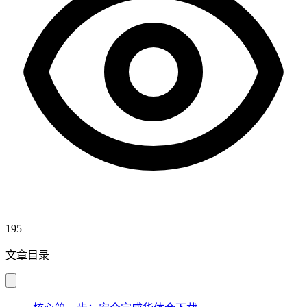
195
文章目录