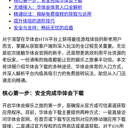
核心第一步：安全完成华体会下载
无缝接入：华体会体育入口全解析
精通玩法：揭秘免费旋转的获取与运用
提升体验的进阶技巧
安全与支持：畅玩无忧的后盾
对于渴望在华体会HTH平台上获得最佳游戏体验的新老用户
而言，掌握从获取客户端到深入玩法的全过程至关重要。无论
是初次接触华体会官网的新手，还是想更高效利用平台资源的
老玩家，一份清晰的指南都能让您的娱乐之旅事半功倍。本文
将详细介绍华体会下载的多种途径、华体会体育的入口方式，
并深入解析平台内极具吸引力的免费旋转玩法，助您从入门迅
速走向精通。
核心第一步：安全完成华体会下载
开启华体会娱乐之旅的第一步，是确保从官方或可信渠道获取
应用程序。目前，华体会下载主要提供两种方式：一是直接访
问华体会官网，在首页或下载专区找到对应的移动端应用下载
链接；二是通过官方授权的应用商店或渠道获取。对于iOS用