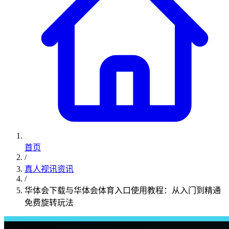
首页
/
真人视讯资讯
/
华体会下载与华体会体育入口使用教程：从入门到精通
免费旋转玩法