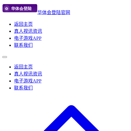
华体会登陆官网
返回主页
真人视讯资讯
电子游戏APP
联系我们
返回主页
真人视讯资讯
电子游戏APP
联系我们