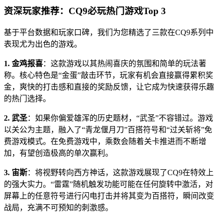
资深玩家推荐：CQ9必玩热门游戏Top 3
基于平台数据和玩家口碑，我们为您精选了三款在CQ9系列中
表现尤为出色的游戏。
1. 金鸡报喜
：这款游戏以其热闹喜庆的氛围和简单的玩法著
称。核心特色是“金蛋”敲击环节，玩家有机会直接赢得累积奖
金，爽快的打击感和直接的奖励反馈，让它成为快速获得乐趣
的热门选择。
2. 武圣
：如果你偏爱雄浑的历史题材，“武圣”不容错过。游戏
以关公为主题，融入了“青龙偃月刀”百搭符号和“过关斩将”免
费游戏模式。在免费游戏中，乘数会随着关卡推进而不断增
加，有望创造极高的单次赢利。
3. 宙斯
：将视野转向西方神话，这款游戏展现了CQ9在特效上
的强大实力。“雷霆”随机触发功能可能在任何旋转中激活，对
屏幕上的任意符号进行闪电打击并将其变为百搭符，瞬间改变
战局，充满不可预知的刺激感。