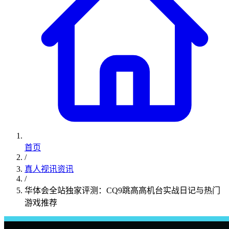
首页
/
真人视讯资讯
/
华体会全站独家评测：CQ9跳高高机台实战日记与热门
游戏推荐