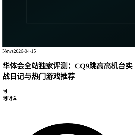
News
2026-04-15
华体会全站独家评测：CQ9跳高高机台实
战日记与热门游戏推荐
阿
阿明说