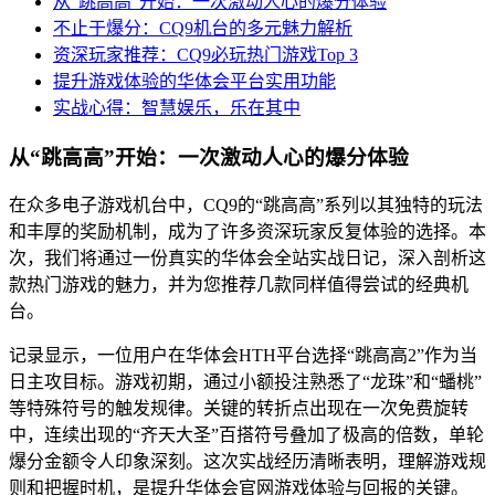
从“跳高高”开始：一次激动人心的爆分体验
不止于爆分：CQ9机台的多元魅力解析
资深玩家推荐：CQ9必玩热门游戏Top 3
提升游戏体验的华体会平台实用功能
实战心得：智慧娱乐，乐在其中
从“跳高高”开始：一次激动人心的爆分体验
在众多电子游戏机台中，CQ9的“跳高高”系列以其独特的玩法
和丰厚的奖励机制，成为了许多资深玩家反复体验的选择。本
次，我们将通过一份真实的华体会全站实战日记，深入剖析这
款热门游戏的魅力，并为您推荐几款同样值得尝试的经典机
台。
记录显示，一位用户在华体会HTH平台选择“跳高高2”作为当
日主攻目标。游戏初期，通过小额投注熟悉了“龙珠”和“蟠桃”
等特殊符号的触发规律。关键的转折点出现在一次免费旋转
中，连续出现的“齐天大圣”百搭符号叠加了极高的倍数，单轮
爆分金额令人印象深刻。这次实战经历清晰表明，理解游戏规
则和把握时机，是提升华体会官网游戏体验与回报的关键。