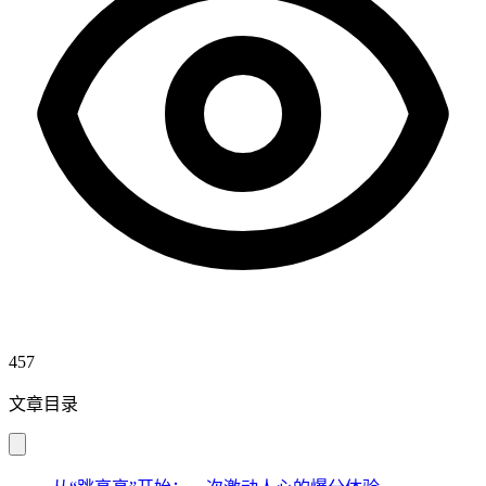
457
文章目录