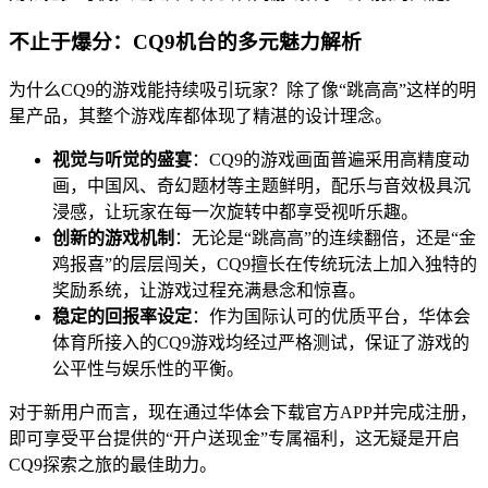
不止于爆分：CQ9机台的多元魅力解析
为什么CQ9的游戏能持续吸引玩家？除了像“跳高高”这样的明
星产品，其整个游戏库都体现了精湛的设计理念。
视觉与听觉的盛宴
：CQ9的游戏画面普遍采用高精度动
画，中国风、奇幻题材等主题鲜明，配乐与音效极具沉
浸感，让玩家在每一次旋转中都享受视听乐趣。
创新的游戏机制
：无论是“跳高高”的连续翻倍，还是“金
鸡报喜”的层层闯关，CQ9擅长在传统玩法上加入独特的
奖励系统，让游戏过程充满悬念和惊喜。
稳定的回报率设定
：作为国际认可的优质平台，华体会
体育所接入的CQ9游戏均经过严格测试，保证了游戏的
公平性与娱乐性的平衡。
对于新用户而言，现在通过华体会下载官方APP并完成注册，
即可享受平台提供的“开户送现金”专属福利，这无疑是开启
CQ9探索之旅的最佳助力。